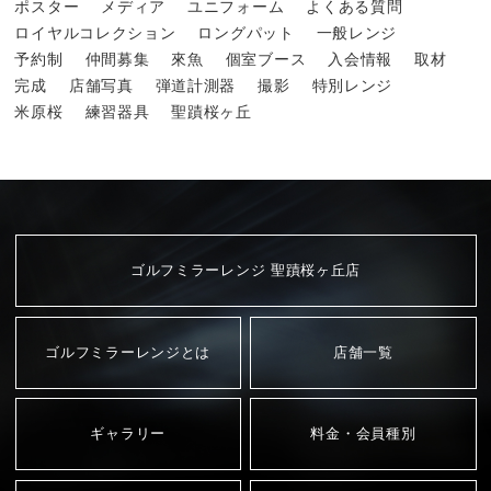
ポスター
メディア
ユニフォーム
よくある質問
ロイヤルコレクション
ロングパット
一般レンジ
予約制
仲間募集
來魚
個室ブース
入会情報
取材
完成
店舗写真
弾道計測器
撮影
特別レンジ
米原桜
練習器具
聖蹟桜ヶ丘
ゴルフミラーレンジ 聖蹟桜ヶ丘店
ゴルフミラーレンジとは
店舗一覧
ギャラリー
料金・会員種別