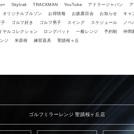
o+
Skytrak
TRACKMAN
YouTube
アドラージャパン
ア
オリジナルブルゾン
お得情報
お披露目会
お知らせ
キャ
女子
ゴルフ好き
ゴルフ男子
スイング
スケジュール
ノベ
イヤルコレクション
ロングパット
一般レンジ
予約制
仲間
ンジ
米原桜
練習器具
聖蹟桜ヶ丘
ゴルフミラーレンジ 聖蹟桜ヶ丘店