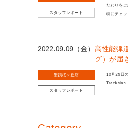
だわりをご
スタッフレポート
特にチェッ
2022.09.09（金）
高性能弾道
グ）が届
10月29
聖蹟桜ヶ丘店
TrackM
スタッフレポート
Category