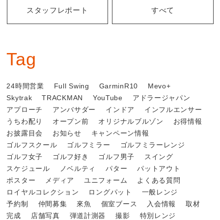
スタッフレポート
すべて
Tag
24時間営業
Full Swing
GarminR10
Mevo+
Skytrak
TRACKMAN
YouTube
アドラージャパン
アプローチ
アンバサダー
インドア
インフルエンサー
うちわ配り
オープン前
オリジナルブルゾン
お得情報
お披露目会
お知らせ
キャンペーン情報
ゴルフスクール
ゴルフミラー
ゴルフミラーレンジ
ゴルフ女子
ゴルフ好き
ゴルフ男子
スイング
スケジュール
ノベルティ
パター
パットアウト
ポスター
メディア
ユニフォーム
よくある質問
ロイヤルコレクション
ロングパット
一般レンジ
予約制
仲間募集
來魚
個室ブース
入会情報
取材
完成
店舗写真
弾道計測器
撮影
特別レンジ