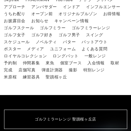
アプローチ
アンバサダー
インドア
インフルエンサー
うちわ配り
オープン前
オリジナルブルゾン
お得情報
お披露目会
お知らせ
キャンペーン情報
ゴルフスクール
ゴルフミラー
ゴルフミラーレンジ
ゴルフ女子
ゴルフ好き
ゴルフ男子
スイング
スケジュール
ノベルティ
パター
パットアウト
ポスター
メディア
ユニフォーム
よくある質問
ロイヤルコレクション
ロングパット
一般レンジ
予約制
仲間募集
來魚
個室ブース
入会情報
取材
完成
店舗写真
弾道計測器
撮影
特別レンジ
米原桜
練習器具
聖蹟桜ヶ丘
ゴルフミラーレンジ 聖蹟桜ヶ丘店