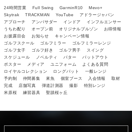
24時間営業
Full Swing
GarminR10
Mevo+
Skytrak
TRACKMAN
YouTube
アドラージャパン
アプローチ
アンバサダー
インドア
インフルエンサー
うちわ配り
オープン前
オリジナルブルゾン
お得情報
お披露目会
お知らせ
キャンペーン情報
ゴルフスクール
ゴルフミラー
ゴルフミラーレンジ
ゴルフ女子
ゴルフ好き
ゴルフ男子
スイング
スケジュール
ノベルティ
パター
パットアウト
ポスター
メディア
ユニフォーム
よくある質問
ロイヤルコレクション
ロングパット
一般レンジ
予約制
仲間募集
來魚
個室ブース
入会情報
取材
完成
店舗写真
弾道計測器
撮影
特別レンジ
米原桜
練習器具
聖蹟桜ヶ丘