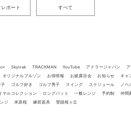
フレポート
すべて
o+
Skytrak
TRACKMAN
YouTube
アドラージャパン
ア
オリジナルブルゾン
お得情報
お披露目会
お知らせ
キャ
女子
ゴルフ好き
ゴルフ男子
スイング
スケジュール
ノベ
イヤルコレクション
ロングパット
一般レンジ
予約制
仲間
ンジ
米原桜
練習器具
聖蹟桜ヶ丘