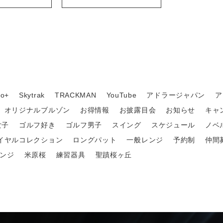
o+
Skytrak
TRACKMAN
YouTube
アドラージャパン
ア
オリジナルブルゾン
お得情報
お披露目会
お知らせ
キャ
女子
ゴルフ好き
ゴルフ男子
スイング
スケジュール
ノベ
イヤルコレクション
ロングパット
一般レンジ
予約制
仲間
ンジ
米原桜
練習器具
聖蹟桜ヶ丘