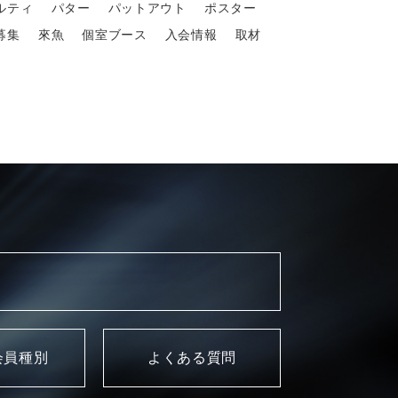
ルティ
パター
パットアウト
ポスター
募集
來魚
個室ブース
入会情報
取材
会員種別
よくある質問