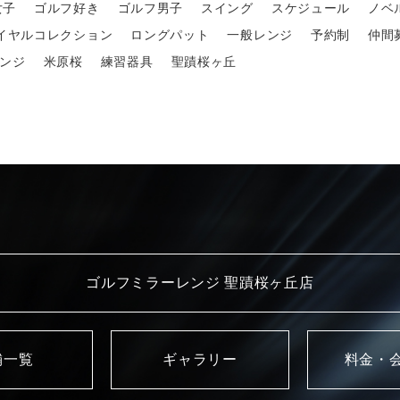
女子
ゴルフ好き
ゴルフ男子
スイング
スケジュール
ノベ
イヤルコレクション
ロングパット
一般レンジ
予約制
仲間
ンジ
米原桜
練習器具
聖蹟桜ヶ丘
ゴルフミラーレンジ 聖蹟桜ヶ丘店
舗一覧
ギャラリー
料金・