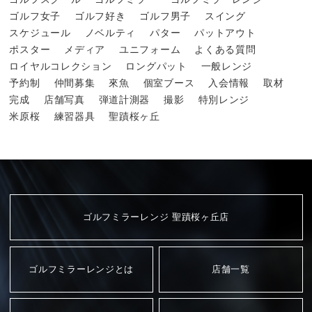
ゴルフ女子
ゴルフ好き
ゴルフ男子
スイング
スケジュール
ノベルティ
パター
パットアウト
ポスター
メディア
ユニフォーム
よくある質問
ロイヤルコレクション
ロングパット
一般レンジ
予約制
仲間募集
來魚
個室ブース
入会情報
取材
完成
店舗写真
弾道計測器
撮影
特別レンジ
米原桜
練習器具
聖蹟桜ヶ丘
ゴルフミラーレンジ 聖蹟桜ヶ丘店
ゴルフミラーレンジとは
店舗一覧