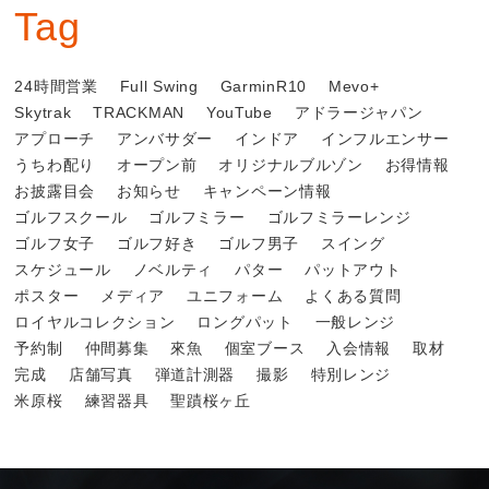
Tag
24時間営業
Full Swing
GarminR10
Mevo+
Skytrak
TRACKMAN
YouTube
アドラージャパン
アプローチ
アンバサダー
インドア
インフルエンサー
うちわ配り
オープン前
オリジナルブルゾン
お得情報
お披露目会
お知らせ
キャンペーン情報
ゴルフスクール
ゴルフミラー
ゴルフミラーレンジ
ゴルフ女子
ゴルフ好き
ゴルフ男子
スイング
スケジュール
ノベルティ
パター
パットアウト
ポスター
メディア
ユニフォーム
よくある質問
ロイヤルコレクション
ロングパット
一般レンジ
予約制
仲間募集
來魚
個室ブース
入会情報
取材
完成
店舗写真
弾道計測器
撮影
特別レンジ
米原桜
練習器具
聖蹟桜ヶ丘