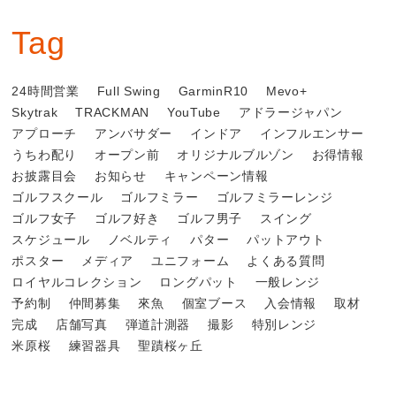
Tag
24時間営業
Full Swing
GarminR10
Mevo+
Skytrak
TRACKMAN
YouTube
アドラージャパン
アプローチ
アンバサダー
インドア
インフルエンサー
うちわ配り
オープン前
オリジナルブルゾン
お得情報
お披露目会
お知らせ
キャンペーン情報
ゴルフスクール
ゴルフミラー
ゴルフミラーレンジ
ゴルフ女子
ゴルフ好き
ゴルフ男子
スイング
スケジュール
ノベルティ
パター
パットアウト
ポスター
メディア
ユニフォーム
よくある質問
ロイヤルコレクション
ロングパット
一般レンジ
予約制
仲間募集
來魚
個室ブース
入会情報
取材
完成
店舗写真
弾道計測器
撮影
特別レンジ
米原桜
練習器具
聖蹟桜ヶ丘