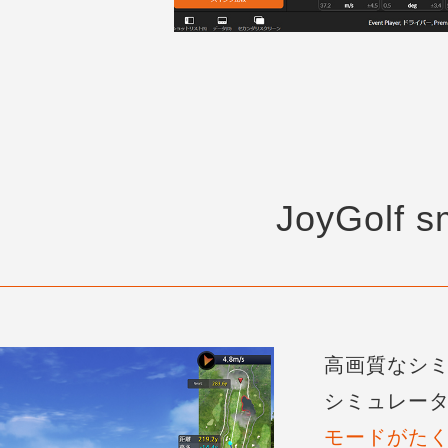
JoyGolf s
高画質なシ
シミュレー
モードがた