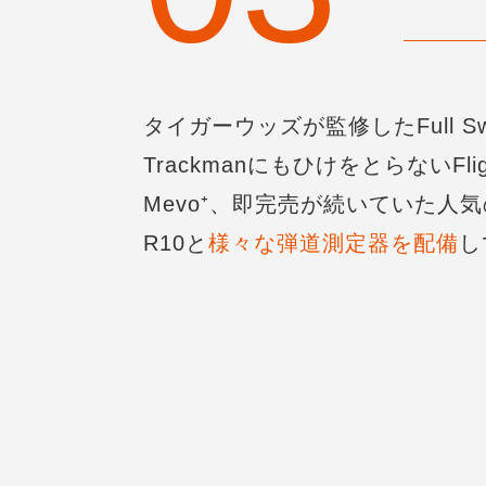
タイガーウッズが監修したFull Sw
TrackmanにもひけをとらないFligh
Mevo⁺、即完売が続いていた人気の
R10と
様々な弾道測定器を配備
し