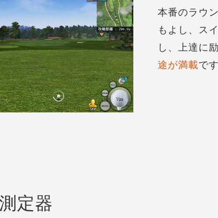
本番のラウ
もよし、ス
し、上達に
途が満載
で
測定器