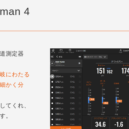
cman 4
道測定器
岐にわたる
細かく分
してくれ、
す。