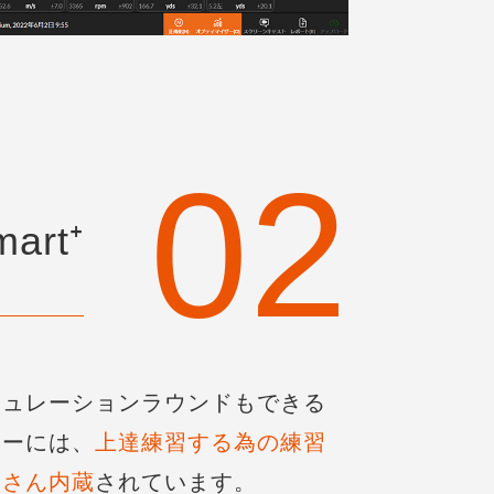
mart⁺
ミュレーションラウンドもできる
ターには、
上達練習する為の練習
くさん内蔵
されています。